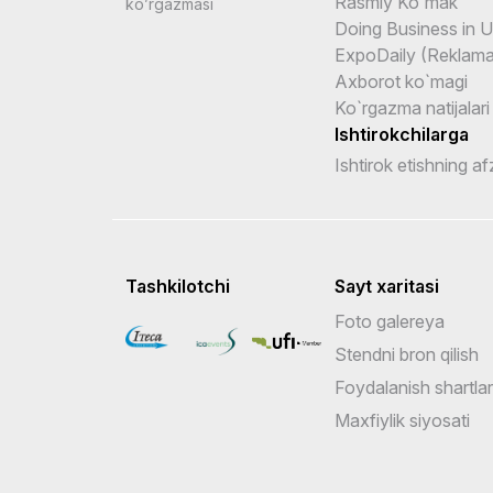
Rasmiy Ko`mak
ko’rgazmasi
Doing Business in 
ExpoDaily (Reklama 
Axborot ko`magi
Ko`rgazma natijalari
Ishtirokchilarga
Ishtirok etishning afz
Tashkilotchi
Sayt xaritasi
Foto galereya
Stendni bron qilish
Foydalanish shartlar
Maxfiylik siyosati