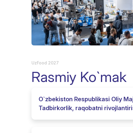
Ko`rgazma natijalari
UzFood 2027
Rasmiy Ko`mak
O`zbekiston Respublikasi Oliy Maj
Tadbirkorlik, raqobatni rivojlanti