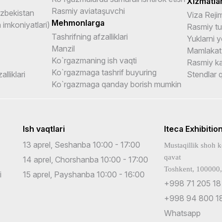
Xizmatlar
Rasmiy aviataşuvchi
Uzbekistan
Viza Rejim
Mehmonlarga
imkoniyatlari)
Rasmiy tu
Tashrifning afzalliklari
Yuklarni y
Manzil
Mamlakat
Ko`rgazmaning ish vaqti
Rasmiy ka
Ko`rgazmaga tashrif buyuring
alliklari
Stendlar qu
Ko`rgazmaga qanday borish mumkin
Ish vaqtlari
Iteca Exhibitio
13 aprel, Seshanba 10:00 - 17:00
Mustaqillik shoh k
qavat
14 aprel, Chorshanba 10:00 - 17:00
Toshkent, 100000,
i
15 aprel, Payshanba 10:00 - 16:00
+998 71 205 18
+998 94 800 18
Whatsapp