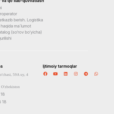
 va qo`llab-quvvatlash
i
roperator
etkazib berish. Logistika
 haqida ma`lumot
talog (so‘rov bo‘yicha)
rilishi
ns
Ijtimoiy tarmoqlar
o'chasi, 59A uy, 4
 O'zbekiston
 18
 18