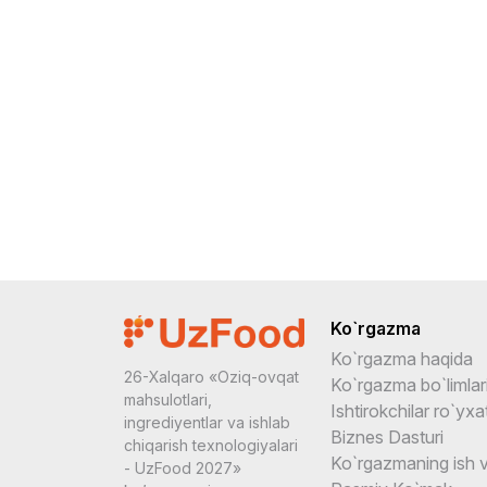
Ko`rgazma
Ko`rgazma haqida
26-Xalqaro «Oziq-ovqat
Ko`rgazma bo`limlar
mahsulotlari,
Ishtirokchilar ro`yxat
ingrediyentlar va ishlab
Biznes Dasturi
chiqarish texnologiyalari
Ko`rgazmaning ish v
- UzFood 2027»