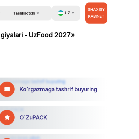
SHAXSIY
UZ
Tashkilotchi
KABINET
Qayta aloqa
EN
ogiyalari - UzFood 2027»
Aloqa
RU
Tashkilotchilar haqida
ZH
Ko`rgazmaga tashrif buyuring
O`ZuPACK