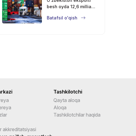
O‘zbekiston eksporti
besh oyda 12,6 milliard
dollarga yetdi
Batafsil o'qish
rkazi
Tashkilotchi
reya
Qayta aloqa
ereya
Aloqa
zlar
Tashkilotchilar haqida
ar akkreditatsiyasi