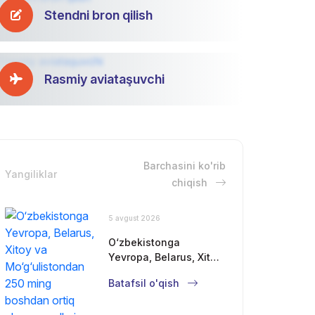
Stendni bron qilish
Rasmiy aviataşuvchi
Barchasini ko'rib
Yangiliklar
chiqish
5 avgust 2026
O‘zbekistonga
Yevropa, Belarus, Xitoy
va Mo‘g‘ulistondan 250
Batafsil o'qish
ming boshdan ortiq
chorva mollari