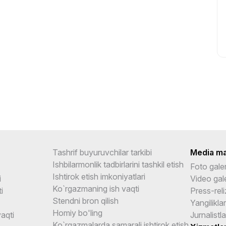
Tashrif buyuruvchilar tarkibi
Media ma
Ishbilarmonlik tadbirlarini tashkil etish
Foto gale
Ishtirok etish imkoniyatlari
i
Video gal
Ko`rgazmaning ish vaqti
i
Press-reli
Stendni bron qilish
Yangiliklar
Homiy bo'ling
aqti
Jurnalistl
Ko`rgazmalarda samarali ishtirok etish