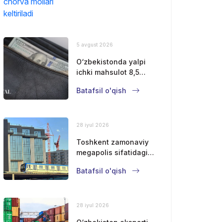
keltiriladi
5 avgust 2026
O‘zbekistonda yalpi
ichki mahsulot 8,5
foizga oshdi
Batafsil o'qish
28 iyul 2026
Toshkent zamonaviy
megapolis sifatidagi
mavqeini
Batafsil o'qish
mustahkamlamoqda
28 iyul 2026