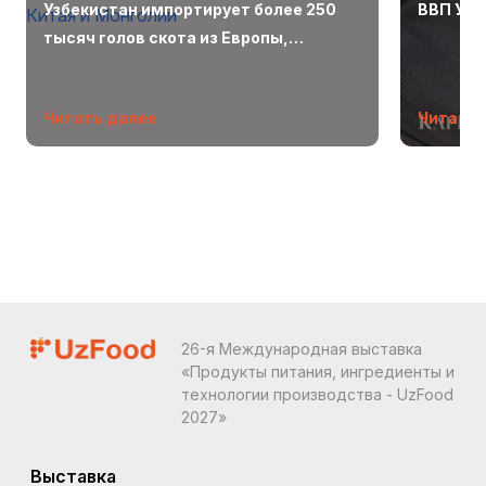
Узбекистан импортирует более 250
ВВП Узб
тысяч голов скота из Европы,
Беларуси, Китая и Монголии
Читать далее
Читать 
26-я Международная выставка
«Продукты питания, ингредиенты и
технологии производства - UzFood
2027»
Выставка