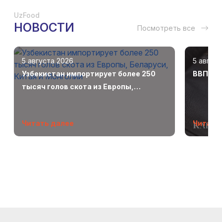
UzFood
НОВОСТИ
Посмотреть все
5 августа 2026
5 авгус
Узбекистан импортирует более 250
ВВП Узб
тысяч голов скота из Европы,
Беларуси, Китая и Монголии
Читать далее
Читать