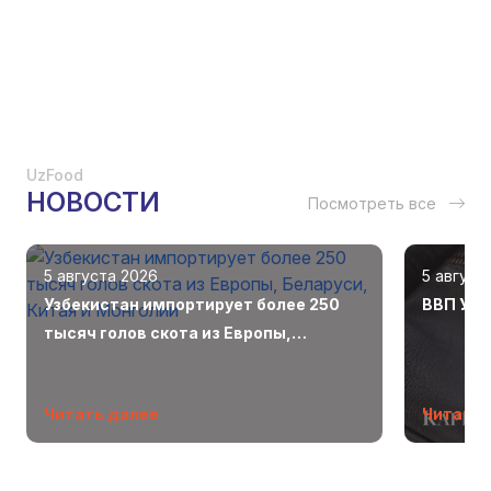
UzFood
НОВОСТИ
Посмотреть все
5 августа 2026
5 август
Узбекистан импортирует более 250
ВВП Узб
тысяч голов скота из Европы,
Беларуси, Китая и Монголии
Читать далее
Читать 