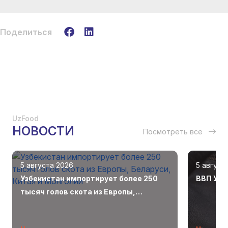
Поделиться
UzFood
НОВОСТИ
Посмотреть все
5 августа 2026
5 август
Узбекистан импортирует более 250
ВВП Узб
тысяч голов скота из Европы,
Беларуси, Китая и Монголии