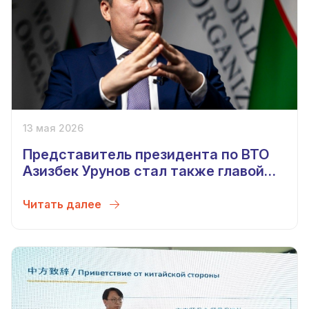
13 мая 2026
Представитель президента по ВТО
Азизбек Урунов стал также главой
Комитета по безопасности пищевой
продукции
Читать далее