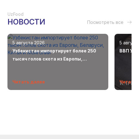
UzFood
НОВОСТИ
Посмотреть все
5 августа 2026
5 август
Узбекистан импортирует более 250
ВВП Узб
тысяч голов скота из Европы,
Беларуси, Китая и Монголии
Читать далее
Читать 