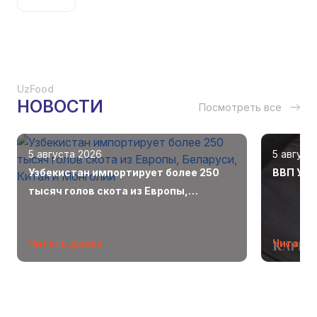
UzFood
НОВОСТИ
Посмотреть все
5 августа 2026
5 август
Узбекистан импортирует более 250
ВВП Узб
тысяч голов скота из Европы,
Беларуси, Китая и Монголии
Читать далее
Читать 