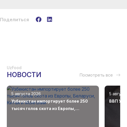
Поделиться
UzFood
НОВОСТИ
Посмотреть все
5 августа 2026
5 август
Узбекистан импортирует более 250
ВВП Узб
тысяч голов скота из Европы,
Беларуси, Китая и Монголии