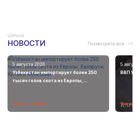
UzFood
НОВОСТИ
Посмотреть все
5 августа 2026
5 август
Узбекистан импортирует более 250
ВВП Узб
тысяч голов скота из Европы,
Беларуси, Китая и Монголии
Читать далее
Читать 