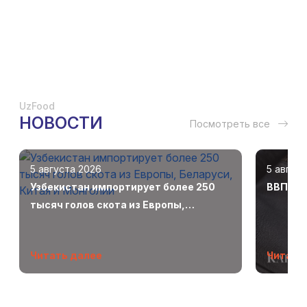
UzFood
НОВОСТИ
Посмотреть все
5 августа 2026
5 авгус
Узбекистан импортирует более 250
ВВП Узб
тысяч голов скота из Европы,
Беларуси, Китая и Монголии
Читать далее
Читать