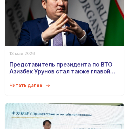
13 мая 2026
Представитель президента по ВТО
Азизбек Урунов стал также главой
Комитета по безопасности пищевой
продукции
Читать далее