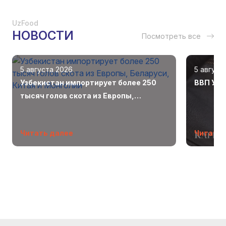
UzFood
НОВОСТИ
Посмотреть все
5 августа 2026
5 август
Узбекистан импортирует более 250
ВВП Узб
тысяч голов скота из Европы,
Беларуси, Китая и Монголии
Читать далее
Читать 