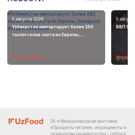
5 августа 2026
5 август
Узбекистан импортирует более 250
ВВП Узб
тысяч голов скота из Европы,
Беларуси, Китая и Монголии
Читать далее
Читать 
26-я Международная выставка
«Продукты питания, ингредиенты и
технологии производства - UzFood