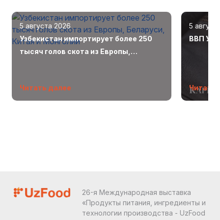
5 августа 2026
5 август
Узбекистан импортирует более 250
ВВП Узб
тысяч голов скота из Европы,
Беларуси, Китая и Монголии
Читать далее
Читать 
26-я Международная выставка
«Продукты питания, ингредиенты и
технологии производства - UzFood