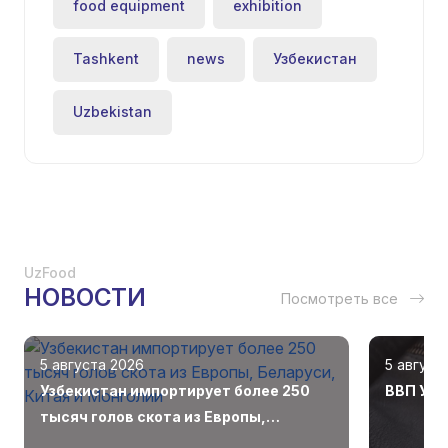
food equipment
exhibition
Tashkent
news
Узбекистан
Uzbekistan
UzFood
НОВОСТИ
Посмотреть все
5 августа 2026
5 август
Узбекистан импортирует более 250
ВВП Узб
тысяч голов скота из Европы,
Беларуси, Китая и Монголии